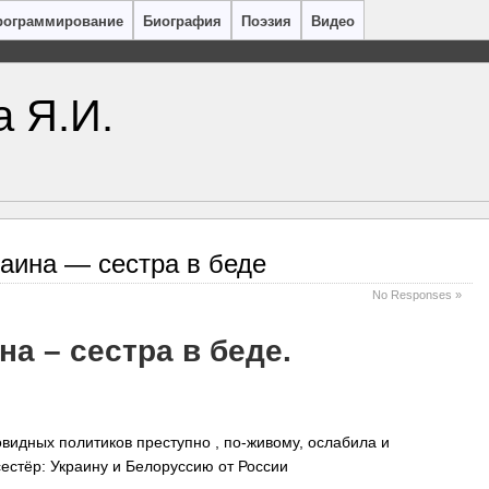
рограммирование
Биография
Поэзия
Видео
а Я.И.
раина — сестра в беде
No Responses »
на – сестра в беде.
идных политиков преступно , по-живому, ослабила и
стёр: Украину и Белоруссию от России