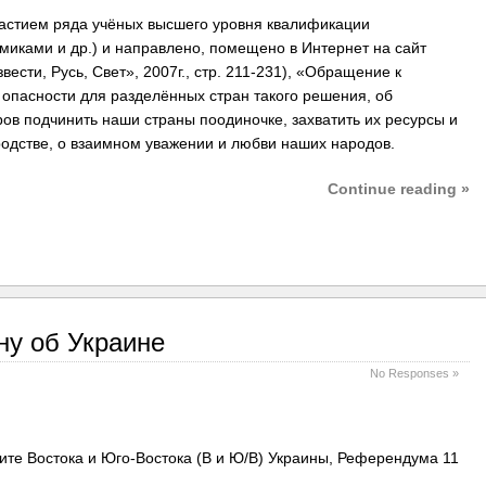
участием ряда учёных высшего уровня квалификации
миками и др.) и направлено, помещено в Интернет на сайт
озвести, Русь, Свет», 2007г., стр. 211-231), «Обращение к
 опасности для разделённых стран такого решения, об
ов подчинить наши страны поодиночке, захватить их ресурсы и
родстве, о взаимном уважении и любви наших народов.
Continue reading »
ну об Украине
No Responses »
те Востока и Юго-Востока (В и Ю/В) Украины, Референдума 11