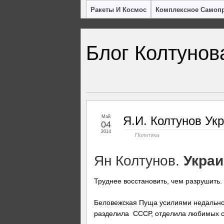
Ракеты И Космос
Комплексное Самоп
Блог Колтунов
Май
Я.И. Колтунов Ук
04
2014
Политика
Ян Колтунов.
Украи
Труднее восстановить, чем разрушить.
Беловежская Пуща усилиями недальнов
разделила СССР, отделила любимых се