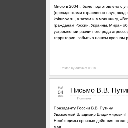
Мною в 2004 г. было подготовлено с 
(президентами отраслевых наук, акаде
koltunov.ru , а затем и в мою книгу, «В
гражданам России, Украины, Мира» об
устремлении различного рода агрессор
территории, забыть о нашем кровном 
Posted by
admin
at 08:18
Май
Письмо В.В. Пути
04
2014
Политика
Президенту России В.В. Путину
Уважаемый Владимир Владимирович!
Необходимы срочные действия по защи
мая.