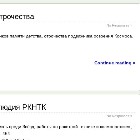
отрочества
No Responses »
иков памяти детства, отрочества подвижника освоения Космоса.
Continue reading »
елюдия РКНТК
No Responses »
изнь среди Звёзд, работы по ракетной технике и космонавтике»,
. 464.