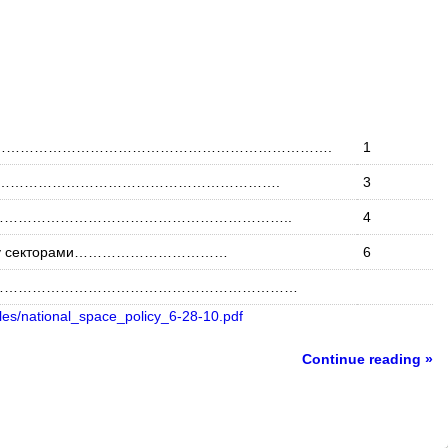
…………………………………………………………………….
1
………………………………………………………….
3
………………………………………………………..
4
 между секторами……………………………
6
………………………………………………………………………
files/national_space_policy_6-28-10.pdf
Continue reading »