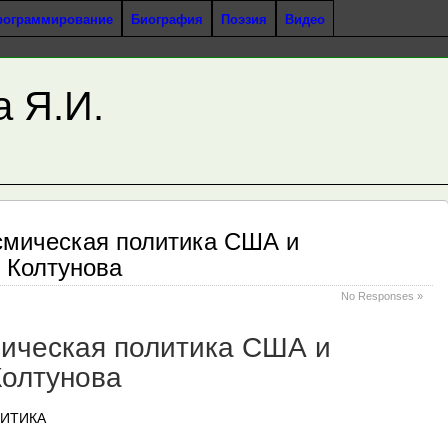
рограммирование
Биография
Поэзия
Видео
а Я.И.
смическая политика США и
 Колтунова
No Responses »
ическая политика США и
Колтунова
ИТИКА