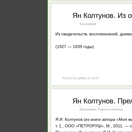
Авг
Ян Колтунов. Из 
23
2012
Биография
Из свидетельств, воспоминаний, дневн
(1927 — 1939 годы)
Posted by
admin
at 12:01
Авг
Ян Колтунов. Пр
23
2012
Биография
,
Ракеты и Космос
Я.И. Колтунов (из книги автора «Моя ж
т. 1., ООО «ПЕТРОРУШ», М., 2011, — с