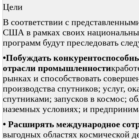
Цели
В соответствии с представленным
США в рамках своих национальны
программ будут преследовать сле
•
П
обуждать конкурентоспособн
отрасли промышленности
кработ
рынках и способствовать соверше
производства спутников; услуг, о
спутниками; запусков в космос; о
наземных условиях; и предпринима
•
Расширять международное сот
выгодных областях космической д