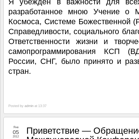
Я убеждён в важности для всех
разработанное мною Учение о М
Космоса, Системе Божественной 
Справедливости, социального благ
Ответственности жизни и творче
самопрограммирования КСП (В
России, СНГ, было принято и ра
стран.
Posted by
admin
at 13:37
Приветствие — Обращение
Янв
05
2012