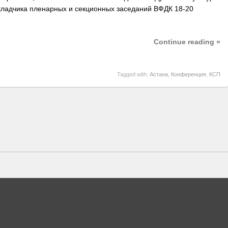
окладчика пленарных и секционных заседаний ВФДК 18-20
Continue reading »
Tagged with:
Астана
,
Конференция
,
КСП