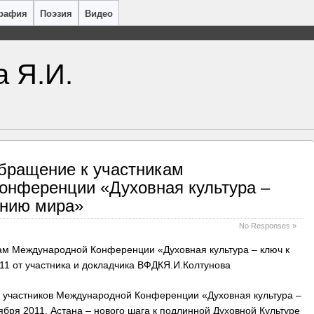
рафия
Поэзия
Видео
а Я.И.
бращение к участникам
онференции «Духовная культура –
ению мира»
No Responses »
ам Международной Конференции «Духовная культура – ключ к
1 от участника и докладчика ВФДКЯ.И.Колтунова
ю участников Международной Конференции «Духовная культура –
бря 2011, Астана – нового шага к подлинной Духовной Культуре