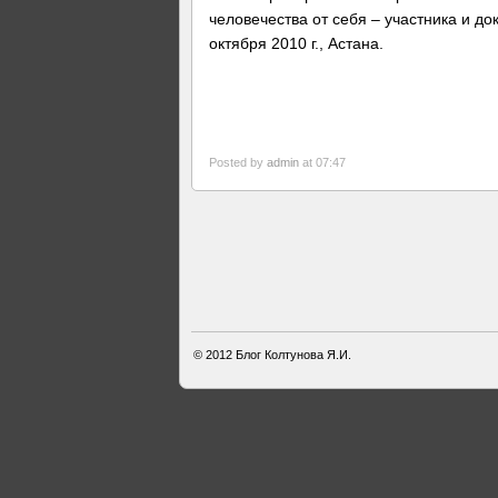
человечества от себя – участника и д
октября 2010 г., Астана.
Posted by
admin
at 07:47
© 2012
Блог Колтунова Я.И.